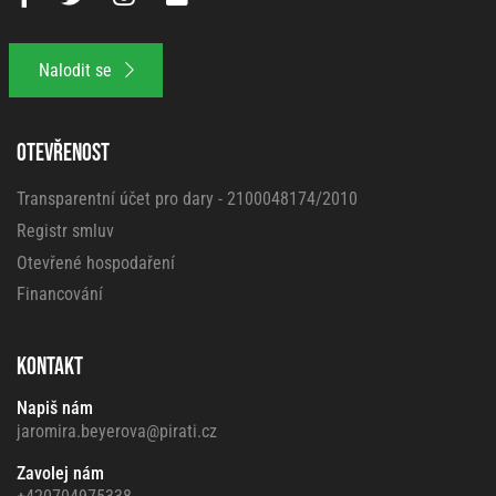
Nalodit se
OTEVŘENOST
Transparentní účet pro dary - 2100048174/2010
Registr smluv
Otevřené hospodaření
Financování
KONTAKT
Napiš nám
jaromira.beyerova@pirati.cz
Zavolej nám