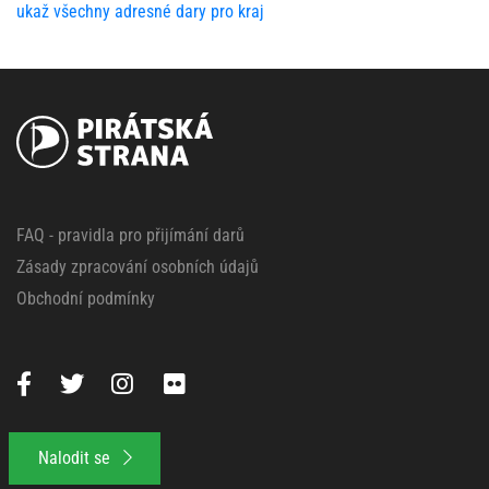
ukaž všechny adresné dary pro kraj
FAQ - pravidla pro přijímání darů
Zásady zpracování osobních údajů
Obchodní podmínky
Nalodit se