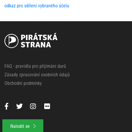
odkaz pro sdílení vybraného účelu
FAQ - pravidla pro přijímání darů
Zásady zpracování osobních údajů
Obchodní podmínky
Nalodit se