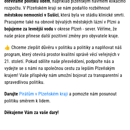
otevíráme politiku lidem
, například plzeňským návrhem klikacího
rozpočtu. V Plzeňském kraji se nám podařilo rozběhnout
městskou nemocnici v Sušici
, která byla ve stádiu klinické smrti.
Pracujeme také na obnově bývalých městských lázní v Plzni a
bojujeme za levnější vodu
v okrese Plzeň - sever. Věříme, že
naše práce přinese další pozitivní změny pro obyvatele kraje.
👍 Chceme zlepšit důvěru v politiku a politiky a naplňovat náš
program, který otevírá prostor kvalitní správě věcí veřejných v
21. století. Pokud sdílíte naše přesvědčení, podpořte nás a
vydejte se s námi na společnou cestu za lepším Plzeňským
krajem! Vaše příspěvky nám umožní bojovat za transparentní a
spravedlivou politiku.
Darujte
Pirátům v Plzeňském kraji
a pomozte nám posunout
politiku směrem k lidem.
Děkujeme Vám za vaše dary!