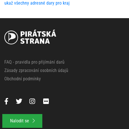
ukaž všechny adresné dary pro kraj
FAQ - pravidla pro přijímání darů
Zásady zpracování osobních údajů
Obchodní podmínky
Nalodit se