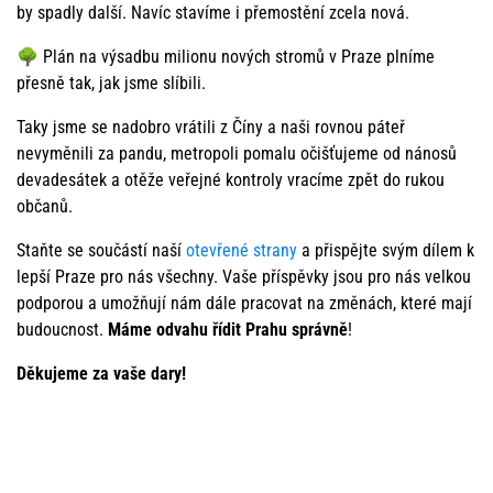
by spadly další. Navíc stavíme i přemostění zcela nová.
🌳 Plán na výsadbu milionu nových stromů v Praze plníme
přesně tak, jak jsme slíbili.
Taky jsme se nadobro vrátili z Číny a naši rovnou páteř
nevyměnili za pandu, metropoli pomalu očišťujeme od nánosů
devadesátek a otěže veřejné kontroly vracíme zpět do rukou
občanů.
Staňte se součástí naší
otevřené strany
a přispějte svým dílem k
lepší Praze pro nás všechny. Vaše příspěvky jsou pro nás velkou
podporou a umožňují nám dále pracovat na změnách, které mají
budoucnost.
Máme odvahu řídit Prahu správně
!
Děkujeme za vaše dary!