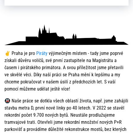
✌️ Praha je pro
Piráty
výjimečným místem - tady jsme poprvé
získali důvěru voličů, své první zastupitele na Magistrátu a
časem i pirátského primátora. A svou příležitost jsme přetavili
ve skvělé věci. Díky naší práci se Praha mění k lepšímu a my
chceme pokračovat v našem úsilí z předchozích let. S vaší
pomocí můžeme udělat ještě více!
🚇 Naše práce se dotkla všech oblastí života, např. jsme zahájili
stavbu metra D, první nové linky po 40 letech. V 2022 se stavěl
rekordní počet 9.700 nových bytů. Neustále prodlužujeme
tramvajové trati. Otevřeli jsme rekordní množství nových P+R
parkovišť a provádíme důležité rekonstrukce mostů, bez kterých