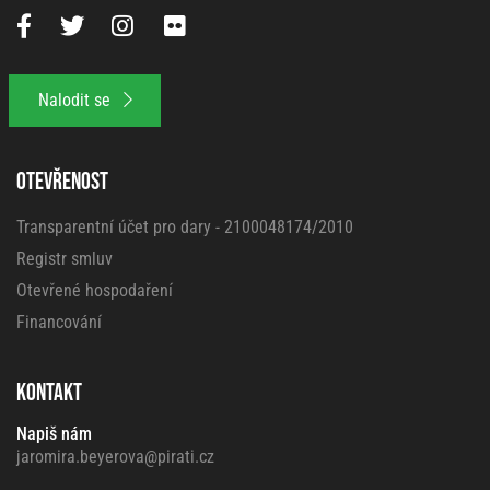
Nalodit se
OTEVŘENOST
Transparentní účet pro dary - 2100048174/2010
Registr smluv
Otevřené hospodaření
Financování
KONTAKT
Napiš nám
jaromira.beyerova@pirati.cz