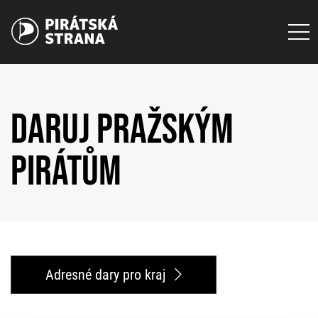
DARUJ PRAŽSKÝM
PIRÁTŮM
Adresné dary pro kraj