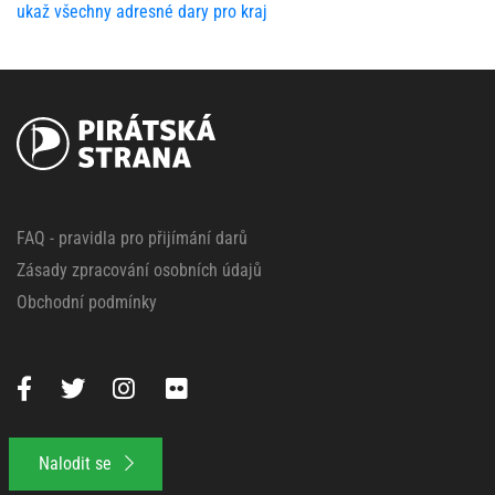
ukaž všechny adresné dary pro kraj
FAQ - pravidla pro přijímání darů
Zásady zpracování osobních údajů
Obchodní podmínky
Nalodit se