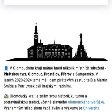
👤 V Olomouckém kraji máme hned několik místních sdružení -
Pirátskou tvrz
,
Olomouc
,
Prostějov
,
Přerov
a
Šumpersko
. V
letech 2020-2024 jsme měli osm pirátských zastupitelů a Martin
Šmída a Petr Lysek byli krajskými radními.
🚵‍♀️ Olomoucký kraj je znám svou historií, kulturou a
potravinářskou tradicí, včetně slavného
olomouckého tvarůžku
.
Významným střediskem vzdělávání a výzkumu je
Univerzita