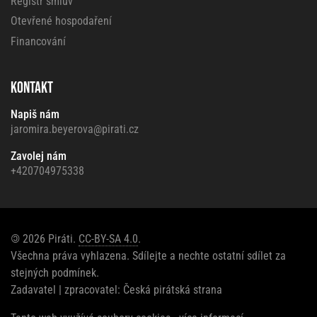
Registr smluv
Otevřené hospodaření
Financování
KONTAKT
Napiš nám
jaromira.beyerova@pirati.cz
Zavolej nám
+420704975338
©
2026 Piráti.
CC-BY-SA 4.0
.
Všechna práva vyhlazena. Sdílejte a nechte ostatní sdílet za
stejných podmínek.
Zadavatel | zpracovatel: Česká pirátská strana