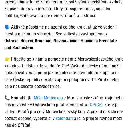
rozvoj, obnovitelné zdroje energie, snižování znečištění ovzduší,
zlepšení dopravní infrastruktury, transparentnost, sociální
politiku, vzdělávání a otevřenost úřadů a institucí.
🗣️ Aktivně působíme na území celého kraje, ať už ve vedení
měst a obcí nebo v opozici. Své voličstvo zastupujeme v
Ostravě
,
Bílovci
,
Krmelíně
,
Novém Jičíně
,
Hlučíně
a
Frenštátě
pod Radhoštěm
.
👉 Přidejte se k nám a pomozte nám z Moravskoslezského kraje
vybudovat místo, kde se dobře žije! Vaše příspěvky nám umožní
pokračovat v naší práci jak pro obyvatelstvo tohoto kraje, tak i
celé České republiky. Máte zájem spolupracovat s Piráty nebo
se o nás chcete dozvědět více?
📞 Kontaktujte
Míšu Moricovou
z Moravskoslezského kraje nebo
nás navštivte v Ostravském pirátském centru (
OPiCe
), které je
sídlem Pirátů pro celý Moravskoslezský kraj. A pokud nás chcete
poznat osobně, vyberte si v
kalendáři
akci a přijďte rovnou mezi
nás do OPiCe!